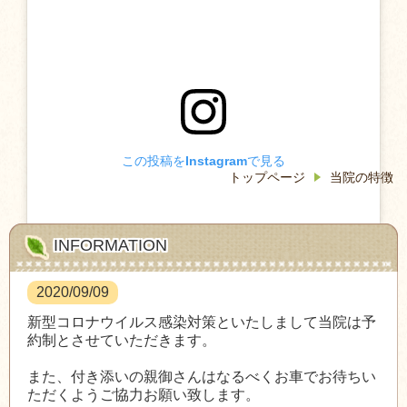
この投稿をInstagramで見る
トップページ
当院の特徴
INFORMATION
2020/09/09
#メディセル筋膜吸引療法 #筋膜リリース #肩コリ #腰
新型コロナウイルス感染対策といたしまして当院は予
痛 #美容 #肉離れ#可動域 http://www.mj-
約制とさせていただきます。
company.co.jp/about/
https://search.yahoo.co.jp/amp/s/s.ekiten.jp/shop_707
また、付き添いの親御さんはなるべくお車でお待ちい
1619.amp/%3Fusqp%3Dmq331AQNKAGYAd7tu5SAu
ただくようご協力お願い致します。
pOoSQ%253D%253D