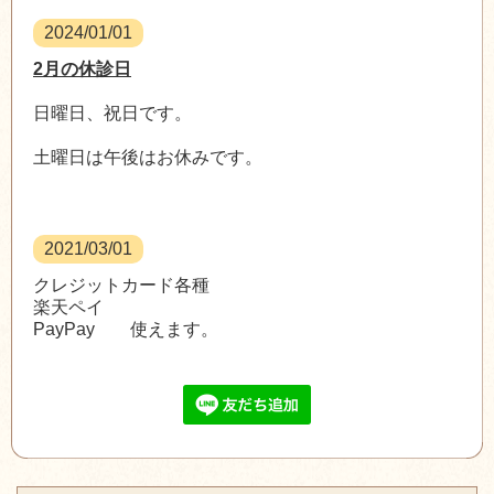
さいとう鍼灸整骨院
さん(@saito_sinkyu_seikotuin)がシェアした投稿 -
2024/01/01
2月の休診日
日曜日、祝日です。
土曜日は午後はお休みです。
2021/03/01
クレジットカード各種
楽天ペイ
PayPay 使えます。