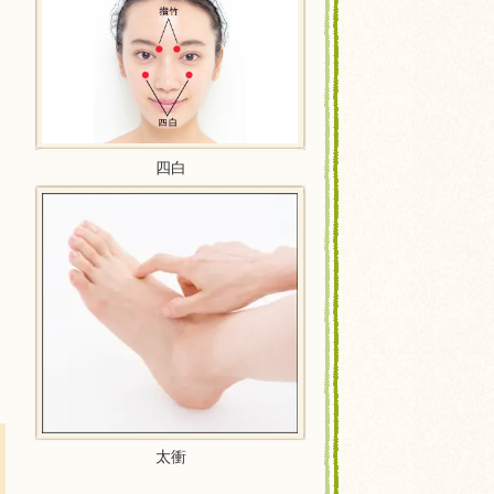
っ
四白
り
太衝