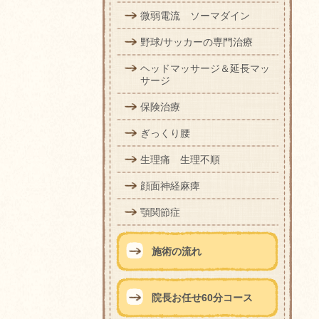
微弱電流 ソーマダイン
野球/サッカーの専門治療
ヘッドマッサージ＆延長マッ
サージ
保険治療
ぎっくり腰
生理痛 生理不順
顔面神経麻痺
顎関節症
施術の流れ
院長お任せ60分コース