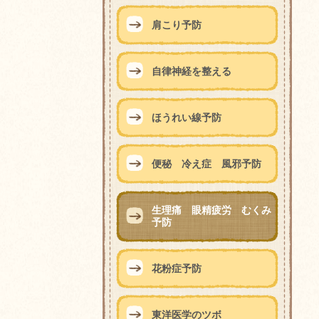
肩こり予防
自律神経を整える
ほうれい線予防
便秘 冷え症 風邪予防
生理痛 眼精疲労 むくみ
予防
花粉症予防
東洋医学のツボ