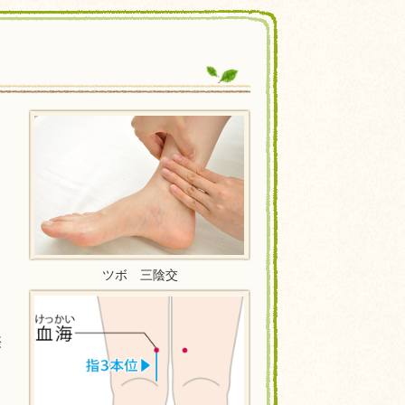
ツボ 三陰交
際